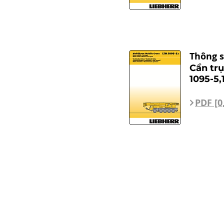
Thông s
Cần tr
1095-5,1
PDF [0