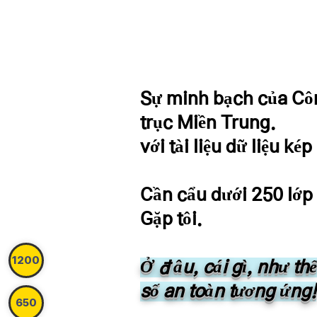
Sự minh bạch của Cô
trục Miền Trung.
với tài liệu dữ liệu kép
Cần cẩu dưới 250 lớp
Gặp tôi.
1200
Ở đâu, cái gì, như th
số an toàn tương ứng!
650