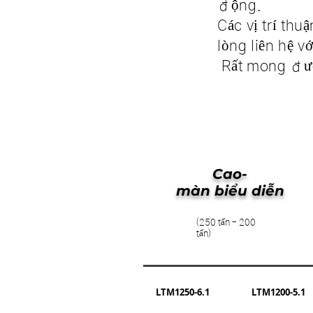
động.
Các vị trí thu
lòng liên hệ vớ
​ Rất mong đư
Cao-
màn biểu diễn
(250 tấn - 200
tấn)
LTM1250-6.1
LTM1200-5.1