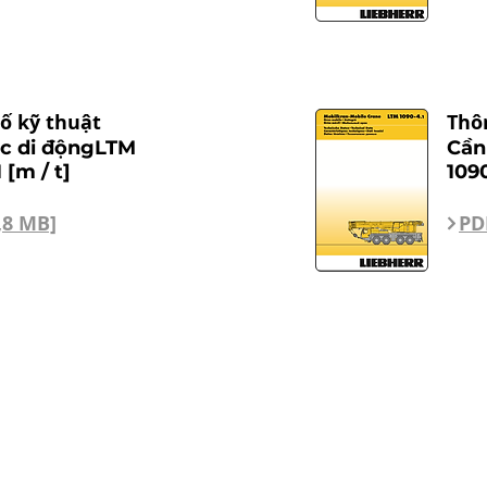
ố kỹ thuật
Thô
ục di độngLTM
Cần
 [m / t]
1090
,8 MB]
PD