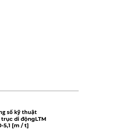
ng số kỹ thuật
 trục di độngLTM
-5,1 [m / t]