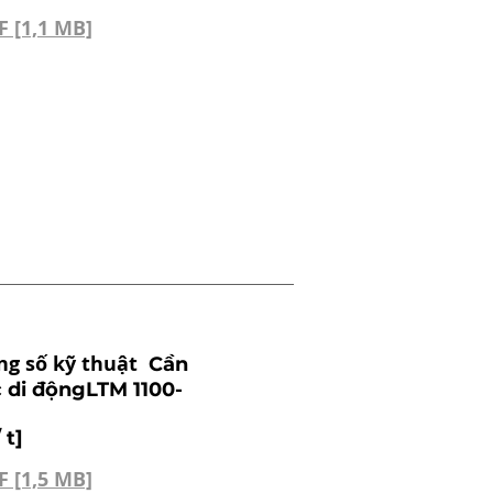
F [1,1 MB]
ng số kỹ thuật
Cần
c di độngLTM 1100-
 t]
F [1,5 MB]