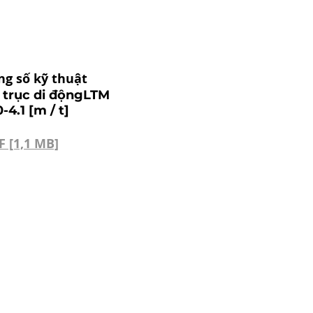
ng số kỹ thuật
 trục di độngLTM
-4.1 [m / t]
F [1,1 MB]