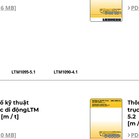
,6 MB]
PD
LTM1095-5.1
LTM1090-4.1
ố kỹ thuật
Thô
ục di độngLTM
trụ
 [m / t]
5.2
[m /
,0 MB]
PD