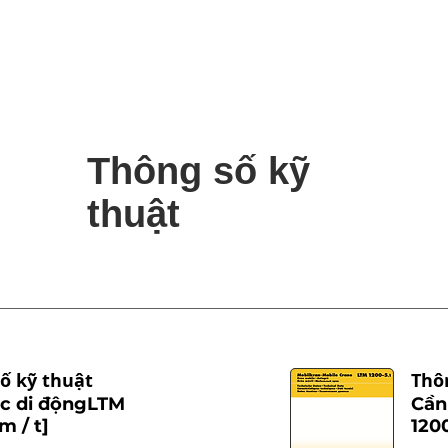
Thông số kỹ
thuật
ố kỹ thuật
Thô
ục di độngLTM
Cần
m / t]
1200