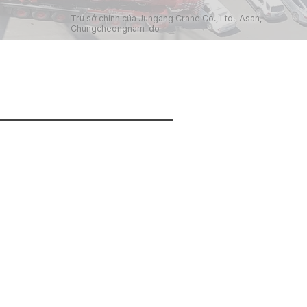
Trụ sở chính của Jungang Crane Co., Ltd., Asan,
Chungcheongnam-do