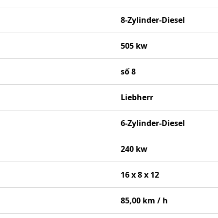
8-Zylinder-Diesel
505 kw
số 8
Liebherr
6-Zylinder-Diesel
240 kw
16 x 8 x 12
85,00 km / h