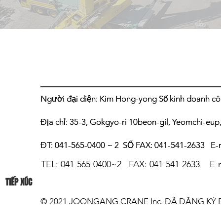
Người đại diện: Kim Hong-yong
Người đại diện: Kim Hong-yong
Số kinh doanh cô
Số kinh doanh cô
Địa chỉ: 35-3, Gokgyo-ri 10beon-gil, Yeomchi-e
Địa chỉ: 35-3, Gokgyo-ri 10beon-gil, Yeomchi-e
ĐT: 041-565-0400 ~ 2
ĐT: 041-565-0400 ~ 2
SỐ FAX: 041-541-2633
SỐ FAX: 041-541-2633
E-
E-
TEL: 041-565
-0400~2 FAX: 04
1
-541-2
633 E
-
TIẾP XÚC
© 2021 JOONGANG CRANE Inc. ĐÃ ĐĂNG KÝ