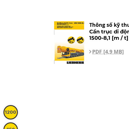
Thông số kỹ th
Cần trục di đ
1500-8,1 [m / t]
PDF [4,9 MB]
1200