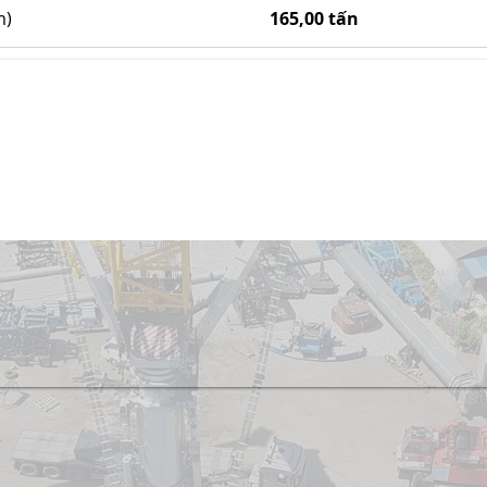
m)
165,00 tấn