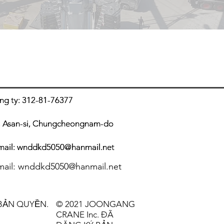
ng ty: 312-81-76377
ng ty: 312-81-76377
up, Asan-si, Chungcheongnam-do
up, Asan-si, Chungcheongnam-do
mail:
mail:
wnddkd5050@hanmail.net
wnddkd5050@hanmail.net
m
ail:
wnddkd5050@hanmail.net
 BẢN QUYỀN.
© 2021 JOONGANG
CRANE Inc. ĐÃ