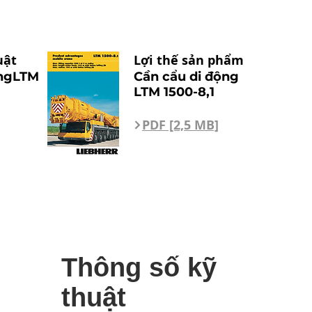
uật
Lợi thế sản phẩm
ộngLTM
Cần cẩu di động
LTM 1500-8,1
PDF [2,5 MB]
Thông số kỹ
thuật